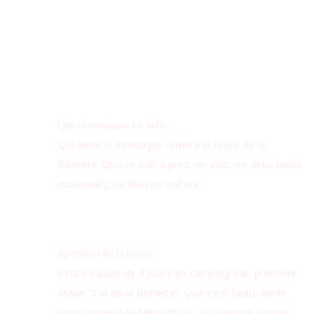
Vos avis
Que la montagne est belle
Qui aime la montagne aimera la route de la
Bonette. Que ce soit à pied, en vélo, en deux roues
motorisés, ou bien en voiture.
Splendeur de la nature
Petite balade de 3 jours en camping-car, première
étape “Col de la Bonette”. Que c’est beau. après
avoir traversé le Mercantour, un paysage lunaire,